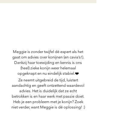
Meggie is zonder twijfel dé expert als het
gaat om advies over konijnen (en cavia’s!).
Dankzij haar toewijding en kennis is ons
(heel) zieke konijn weer helemaal
opgeknapt en nu eindelijk stabiel.❤️
Ze neemt uitgebreid de tijd, luistert
aandachtig en geeft ontzettend waardevol
advies. Het is duidelijk dat ze echt
betrokken is en haar werk met passie doet.
Heb je een probleem met je konijn? Zoek
niet verder, want Meggie is dé oplossing! :)