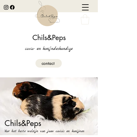
Chils&Peps
cavia- en konijndeskundige
contact
Chils&Peps
Voor het beste welzijn van jouw cavia's en konijnen